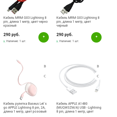
MRM
Qayan
Кабель MRM G03 Lightning 8
Кабель MRM G03 Lightning 8
pin, длина 1 метр, цвет черно
pin, длина 1 метр, цвет
Remax
красный
черный
290 руб.
290 руб.
Наличие в магазинах
Наличие:
1 шт.
Наличие:
1 шт.
Pаспределительный центр
Альметьевск, ул.Ленина, 132, ТЦ ЛЕНТА
Бавлы, ул.Пионерская, 11
Бугульма, ул.Ленина, 145, ТЦ ЭССЕН
Бугульма, ул.Ленина, 2Б, ТД ТЕХНОПОЛИС
Бугульма, ул.М.Джалиля, 7, ЦУМ
Бугульма, ул.Советская, 82
Кабель рулетка Baseus Let`s
Кабель APPLE A1480
Бугульма, ул.Тукая, 70
go APPLE Lightning 8 pin, 2A,
(MUQW3ZM/A) USB - Lightning
длина 1 метр, цвет розовый
8 pin, длина 1 метр, цвет
Лениногорск, ул.Вахитова, 5, (АВТОВОКЗАЛ)
(УЦЕНКА)
белый