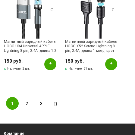
Магнитный зарядный кабель
Магнитный зарядный кабель
HOCO U94 Universal APPLE
HOCO X52 Sereno Lightning 8
Lightning 8 pin, 2.4A, длина 1.2
pin, 2.4A, длина 1 метр, цвет
метра, цвет черный | Все по
черный | Все по 150
150
150 руб.
150 руб.
Наличие:
2 шт.
Наличие:
31 шт.
1
2
3
Компания