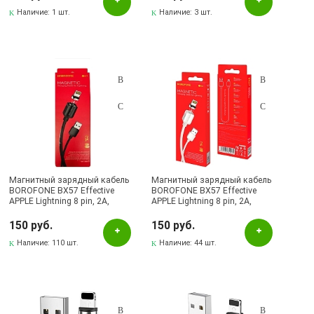
Наличие:
1 шт.
Наличие:
3 шт.
Магнитный зарядный кабель
Магнитный зарядный кабель
BOROFONE BX57 Effective
BOROFONE BX57 Effective
APPLE Lightning 8 pin, 2A,
APPLE Lightning 8 pin, 2A,
длина 1 метр, цвет черный |
длина 1 метр, цвет белый |
все по 150
Все по 150
150 руб.
150 руб.
Наличие:
110 шт.
Наличие:
44 шт.