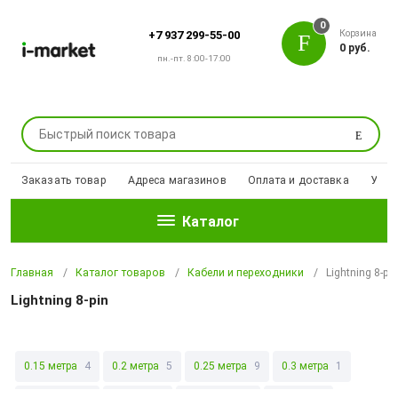
0
Корзина
+7 937 299-55-00
0 руб.
пн.-пт. 8:00-17:00
Поиск
Заказать товар
Адреса магазинов
Оплата и доставка
Уцен
Каталог
Главная
Каталог товаров
Кабели и переходники
Lightning 8-pi
Lightning 8-pin
0.15 метра
4
0.2 метра
5
0.25 метра
9
0.3 метра
1