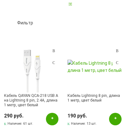
0.75 метра
2
1 метр
79
1.2 метра
17
2 метра
4
3 метра
5
5 метров
2
Другие
18
Фильтр
Подбор параметров
Розничная цена
Кабель QAYAN QCA-218 USB A
Кабель Lightning 8 pin, длина
на Lightning 8 pin, 2.4A, длина
1 метр, цвет белый
1 метр, цвет белый
Цвет
290 руб.
190 руб.
Белый
Наличие:
61 шт.
Наличие:
13 шт.
Желтый
Зеленый