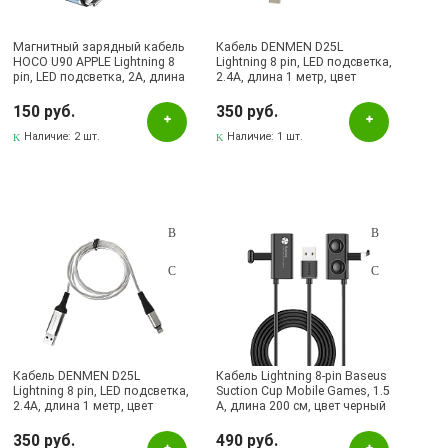
Магнитный зарядный кабель
Кабель DENMEN D25L
HOCO U90 APPLE Lightning 8
Lightning 8 pin, LED подсветка,
pin, LED подсветка, 2A, длина
2.4A, длина 1 метр, цвет
1 метр, цвет синий | Все по
светло зеленый
150
150 руб.
350 руб.
Наличие:
2 шт.
Наличие:
1 шт.
Кабель DENMEN D25L
Кабель Lightning 8-pin Baseus
Lightning 8 pin, LED подсветка,
Suction Cup Mobile Games, 1.5
2.4A, длина 1 метр, цвет
A, длина 200 см, цвет черный
серебристый
350 руб.
490 руб.