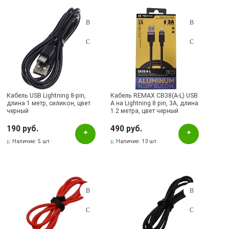
Золотистый
Красный
Розовый
Серебристый
Серый
Кабель USB Lightning 8-pin,
Кабель REMAX CB38(A-L) USB
Синий
длина 1 метр, силикон, цвет
A на Lightning 8 pin, 3А, длина
черный
1.2 метра, цвет черный
Фиолетовый
190 руб.
490 руб.
Черный
Наличие:
5 шт.
Наличие:
13 шт.
Бренд
APPLE
Baseus
BOROFONE
HOCO