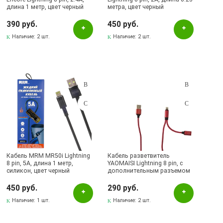
длина 1 метр, цвет черный
метра, цвет черный
390 руб.
450 руб.
Наличие:
2 шт.
Наличие:
2 шт.
Кабель MRM MR50i Lightning
Кабель разветвитель
8 pin, 5А, длина 1 метр,
YAOMAISI Lightning 8 pin, c
силикон, цвет черный
дополнительным разъемом
Lightning 8 pin, длина 1 метр,
цвет красный
450 руб.
290 руб.
Наличие:
1 шт.
Наличие:
2 шт.