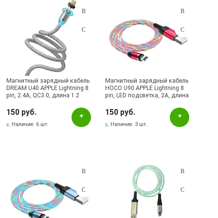
Магнитный зарядный кабель
Магнитный зарядный кабель
DREAM U40 APPLE Lightning 8
HOCO U90 APPLE Lightning 8
pin, 2.4A, QC3.0, длина 1.2
pin, LED подсветка, 2A, длина
метра, цвет серебристый | Все
1 метр, цвет красный |
по 150
Последняя цена
150 руб.
150 руб.
Наличие:
6 шт.
Наличие:
3 шт.