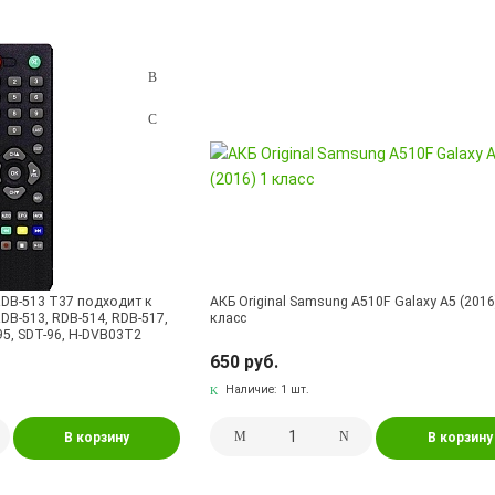
RDB-513 T37 подходит к
АКБ Original Samsung A510F Galaxy A5 (2016
B-513, RDB-514, RDB-517,
класс
95, SDT-96, H-DVB03T2
650 руб.
Наличие:
1 шт.
В корзину
В корзину