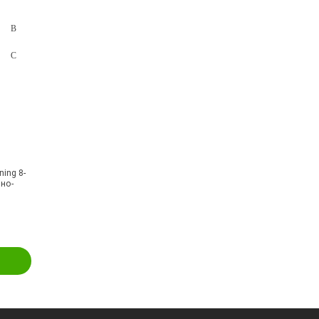
ing 8-
рно-