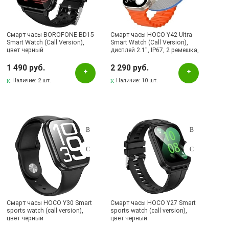
Наличие в магазинах
Pаспределительный центр
Смарт часы BOROFONE BD15
Смарт часы HOCO Y42 Ultra
Smart Watch (Call Version),
Smart Watch (Call Version),
Альметьевск, ул.Ленина, 132, ТЦ ЛЕНТА
цвет черный
дисплей 2.1", IP67, 2 ремешка,
цвет золотистый
Бавлы, ул.Пионерская, 11
1 490 руб.
2 290 руб.
Бугульма, ул.Ленина, 145, ТЦ ЭССЕН
Наличие:
2 шт.
Наличие:
10 шт.
Бугульма, ул.Ленина, 2Б, ТД ТЕХНОПОЛИС
Бугульма, ул.Советская, 82
Бугульма, ул.Тукая, 70
Лениногорск, ул.Вахитова, 5, (АВТОВОКЗАЛ)
Лениногорск, ул.Гафиатуллина, 9, (ЦЕНТР)
Лениногорск, ул.Кутузова, 9А, (БРИЗ)
Смарт часы HOCO Y30 Smart
Смарт часы HOCO Y27 Smart
sports watch (call version),
sports watch (call version),
цвет черный
цвет черный