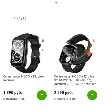
Смарт часы и фитнес браслеты
18
Детские часы GPS
3
Часы другие
0
Фильтр
Подбор параметров
Розничная цена
Смарт часы HOCO Y25, цвет
Смарт часы HOCO Y42 Ultra
черный
Smart Watch (Call Version),
дисплей 2.1", IP67, 2 ремешка,
Цвет
цвет черный
1 890 руб.
2 290 руб.
Cеребристый
Наличие:
7 шт.
Наличие:
3 шт.
Голубой
Золотистый