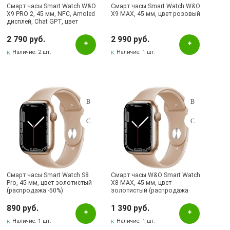
Смарт часы Smart Watch W&O
Смарт часы Smart Watch W&O
X9 PRO 2, 45 мм, NFC, Amoled
X9 MAX, 45 мм, цвет розовый
дисплей, Chat GPT, цвет
золотистый (распродажа
-30%)
2 790 руб.
2 990 руб.
Наличие:
2 шт.
Наличие:
1 шт.
Смарт часы Smart Watch S8
Смарт часы W&O Smart Watch
Pro, 45 мм, цвет золотистый
X8 MAX, 45 мм, цвет
(распродажа -50%)
золотистый (распродажа
-50%)
890 руб.
1 390 руб.
Наличие:
1 шт.
Наличие:
1 шт.