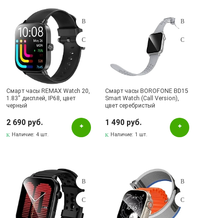
Красный
Розовый
Серебристый
Серый
Синий
Смарт часы REMAX Watch 20,
Смарт часы BOROFONE BD15
Черный
1.83" дисплей, IP68, цвет
Smart Watch (Call Version),
черный
цвет серебристый
Бренд
2 690 руб.
1 490 руб.
Наличие:
4 шт.
Наличие:
1 шт.
BOROFONE
HOCO
Remax
Samsung
Xiaomi