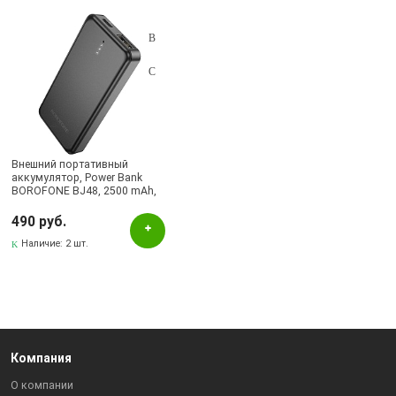
Подбор параметров
Цвет
Черный
Бренд
Внешний портативный
аккумулятор, Power Bank
BOROFONE
BOROFONE BJ48, 2500 mAh,
цвет черный
490 руб.
Наличие в магазинах
Наличие:
2 шт.
Бавлы, ул.Пионерская, 11
Бугульма, ул.Ленина, 145, ТЦ ЭССЕН
Бугульма, ул.Ленина, 2Б, ТД ТЕХНОПОЛИС
Компания
О компании