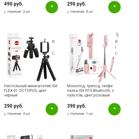
Бугульма, ул.Советская, 82
490 руб.
290 руб.
Бугульма, ул.Тукая, 70
Наличие:
2 шт.
Наличие:
8 шт.
Лениногорск, ул.Вахитова, 5, (АВТОВОКЗАЛ)
Лениногорск, ул.Гафиатуллина, 9, (ЦЕНТР)
Лениногорск, ул.Кутузова, 9А, (БРИЗ)
Октябрьский, пр-кт Ленина, 59/1 (ВЕРБА)
СКЛАД Бугульма, ул.Гафиатуллина, 45
Настольный мини-штатив ISA
Монопод, трипод, селфи
FLEX-01 OCTOPUS, цвет
палка ISA R1S Bluetooth, с
черный
пультом, цвет розовый
290 руб.
390 руб.
Наличие:
4 шт.
Наличие:
1 шт.