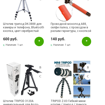
Штатив трипод DK-3888 для
Проводной монопод A88,
камеры и телефона, Bluetooth
селфи палка, с проводом в
кнопка, цвет серебристый
разъем гарнитуры, с кнопкой
на рукоятке, цвет красный
600 руб.
140 руб.
Наличие:
1 шт.
Наличие:
1 шт.
Штатив TRIPOD 3120A
TRIPOD Z-03 Гибкий мини
универсальный для фото-
штатив / трипод / тренога