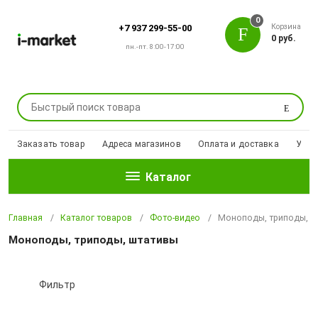
0
Корзина
+7 937 299-55-00
0 руб.
пн.-пт. 8:00-17:00
Поиск
Заказать товар
Адреса магазинов
Оплата и доставка
Уцен
Каталог
Главная
Каталог товаров
Фото-видео
Моноподы, триподы, ш
Моноподы, триподы, штативы
Фильтр