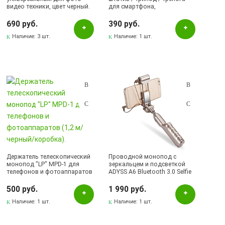
видео техники, цвет черный.
для смартфона,
фотоаппарата осьминог,
высота 20-25 см, цвет черно-
690 руб.
390 руб.
белый.
Наличие:
3 шт.
Наличие:
1 шт.
Держатель телескопический
Проводной монопод с
монопод "LP" MPD-1 для
зеркальцем и подсветкой
телефонов и фотоаппаратов
ADYSS A6 Bluetooth 3.0 Selfie
(1,2 м/черный/коробка).
Stick Camera Shutter GOLD.
500 руб.
1 990 руб.
Наличие:
1 шт.
Наличие:
1 шт.