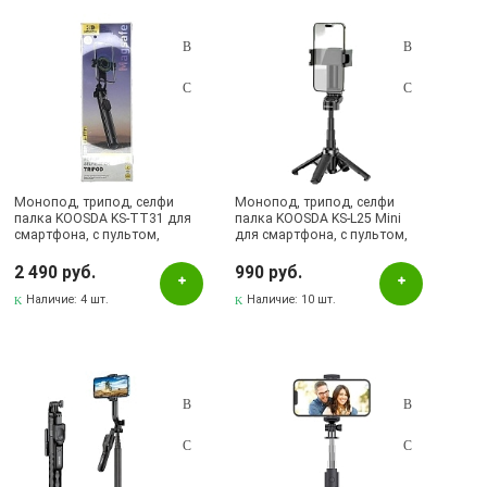
Подбор параметров
Розничная цена
Монопод, трипод, селфи
Монопод, трипод, селфи
палка KOOSDA KS-TT31 для
палка KOOSDA KS-L25 Mini
смартфона, с пультом,
для смартфона, с пультом,
Цвет
Bluetooth, MagSafe, высота
Bluetooth, цвет черный
1.6 метра, цвет черный
2 490 руб.
990 руб.
Белый
Наличие:
4 шт.
Наличие:
10 шт.
Зеленый
Красный
Оранжевый
Розовый
Серебристый