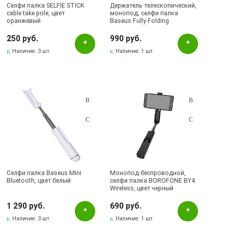
Селфи палка SELFIE STICK
Держатель телескопический,
cable take pole, цвет
монопод, селфи палка
оранжевый
Baseus Fully Folding
Bluetooth, цвет черно
красный (распродажа -60%)
250 руб.
990 руб.
Наличие:
3 шт.
Наличие:
1 шт.
Селфи палка Baseus Mini
Монопод беспроводной,
Bluetooth, цвет белый
селфи палка BOROFONE BY4
Wireless, цвет черный
1 290 руб.
690 руб.
Наличие:
3 шт.
Наличие:
1 шт.