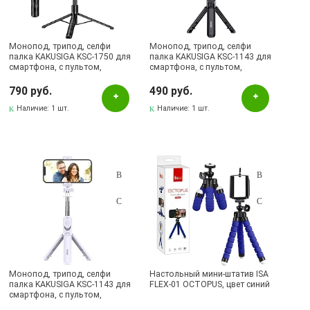
Синий
Черный
Монопод, трипод, селфи
Монопод, трипод, селфи
палка KAKUSIGA KSC-1750 для
палка KAKUSIGA KSC-1143 для
Бренд
смартфона, с пультом,
смартфона, с пультом,
Bluetooth, Led подсветка,
Bluetooth, цвет черный
цвет черный
790 руб.
490 руб.
KAKUSIGA
Наличие:
1 шт.
Наличие:
1 шт.
KOOSDA
Наличие в магазинах
Pаспределительный центр
Альметьевск, ул.Ленина, 132, ТЦ ЛЕНТА
Бавлы, ул.Пионерская, 11
Бугульма, ул.Ленина, 145, ТЦ ЭССЕН
Бугульма, ул.Ленина, 2Б, ТД ТЕХНОПОЛИС
Монопод, трипод, селфи
Настольный мини-штатив ISA
палка KAKUSIGA KSC-1143 для
FLEX-01 OCTOPUS, цвет синий
Бугульма, ул.М.Джалиля, 7, ЦУМ
смартфона, с пультом,
Bluetooth, цвет белый