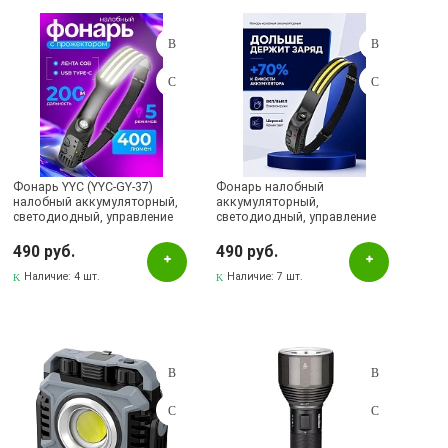
Красный
Рисунок
Синий
Фиолетовый
Фонарь
Фонарь YYC (YYC-GY-37)
Фонарь налобный
Черный
налобный аккумуляторный,
аккумуляторный,
светодиодный, управление
светодиодный, управление
жестами, угол освещения
жестами, угол освещения
270º, тип АКБ 18650
Бренд
270º, тип АКБ 18650
490 руб.
490 руб.
(1200mAh), разъем зарядки
(1200mAh), разъем зарядки
Type-c, цвет черный
Наличие:
4 шт.
Type-c, цвет черный
Наличие:
7 шт.
BLESKLUX
LiitoKala
YEMAO
YYC
Фотон