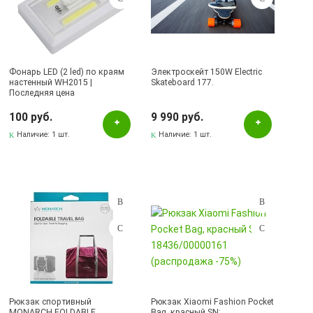
Фонарь LED (2 led) по краям
Электроскейт 150W Electric
настенный WH2015 |
Skateboard 177.
Последняя цена
100 руб.
9 990 руб.
Наличие:
1 шт.
Наличие:
1 шт.
Рюкзак спортивный
Рюкзак Xiaomi Fashion Pocket
MONARCH FOLDABLE
Bag, красный SN: