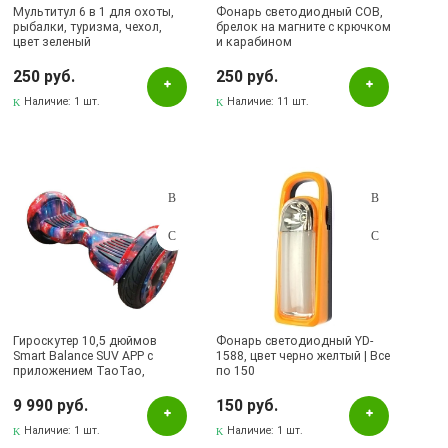
Мультитул 6 в 1 для охоты,
Фонарь светодиодный COB,
рыбалки, туризма, чехол,
брелок на магните с крючком
цвет зеленый
и карабином
250 руб.
250 руб.
Наличие:
1 шт.
Наличие:
11 шт.
Гироскутер 10,5 дюймов
Фонарь светодиодный YD-
Smart Balance SUV APP с
1588, цвет черно желтый | Все
приложением TaoTao,
по 150
рисунок Красный космос
9 990 руб.
150 руб.
Наличие:
1 шт.
Наличие:
1 шт.