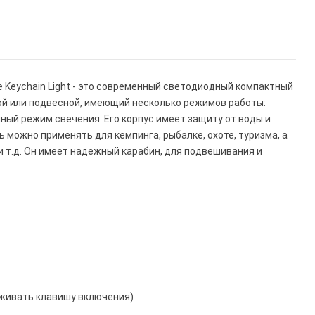
Keychain Light - это современный светодиодный компактный
ой или подвесной, имеющий несколько режимов работы:
йный режим свечения. Его корпус имеет защиту от воды и
рь можно применять для кемпинга, рыбалке, охоте, туризма, а
и т.д. Он имеет надежный карабин, для подвешивания и
рживать клавишу включения)