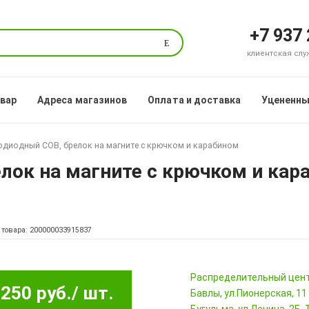
+7 937
Поиск
клиентская служб
овар
Адреса магазинов
Оплата и доставка
Уцененны
одиодный COB, брелок на магните с крючком и карабином
лок на магните с крючком и кар
 товара: 200000033915837
Pаспределительный цен
250 руб.
/ шт.
Бавлы, ул.Пионерская, 11