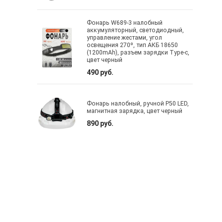
Фонарь W689-3 налобный
аккумуляторный, светодиодный,
управление жестами, угол
освещения 270º, тип АКБ 18650
(1200mAh), разъем зарядки Type-c,
цвет черный
490 руб.
Фонарь налобный, ручной P50 LED,
магнитная зарядка, цвет черный
890 руб.