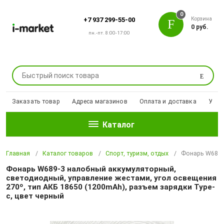
0
Корзина
+7 937 299-55-00
0 руб.
пн.-пт. 8:00-17:00
Поиск
Заказать товар
Адреса магазинов
Оплата и доставка
Уцен
Каталог
Главная
Каталог товаров
Спорт, туризм, отдых
Фонарь W689-3
Фонарь W689-3 налобный аккумуляторный,
светодиодный, управление жестами, угол освещения
270º, тип АКБ 18650 (1200mAh), разъем зарядки Type-
c, цвет черный