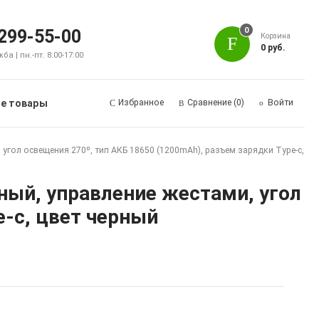
0
 299-55-00
Корзина
0 руб.
а | пн.-пт. 8:00-17:00
е товары
Избранное
Сравнение
(0)
Войти
угол освещения 270º, тип АКБ 18650 (1200mAh), разъем зарядки Type-c,
ный, управление жестами, угол
e-c, цвет черный