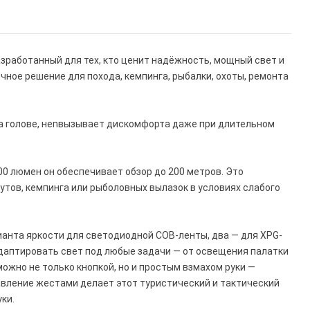
зработанный для тех, кто ценит надёжность, мощный свет и
ичное решение для похода, кемпинга, рыбалки, охоты, ремонта
на голове, неnвызывает дискомфорта даже при длительном
00 люмен он обеспечивает обзор до 200 метров. Это
утов, кемпинга или рыболовных вылазок в условиях слабого
анта яркости для светодиодной COB-ленты, два — для XPG-
даптировать свет под любые задачи — от освещения палатки
ожно не только кнопкой, но и простым взмахом руки —
авление жестами делает этот туристический и тактический
ки.