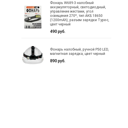
Фонарь W689-3 налобный
аккумуляторный, светодиодный,
управление жестами, угол
освещения 270º, тип АКБ 18650
(1200mAh), разъем зарядки Type-c,
цвет черный
490 руб.
Фонарь налобный, ручной P50 LED,
магнитная зарядка, цвет черный
890 руб.