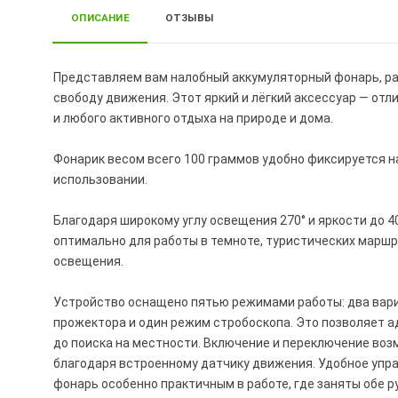
ОПИСАНИЕ
ОТЗЫВЫ
Представляем вам налобный аккумуляторный фонарь, ра
свободу движения. Этот яркий и лёгкий аксессуар — отл
и любого активного отдыха на природе и дома.
Фонарик весом всего 100 граммов удобно фиксируется 
использовании.
Благодаря широкому углу освещения 270° и яркости до 4
оптимально для работы в темноте, туристических маршр
освещения.
Устройство оснащено пятью режимами работы: два вари
прожектора и один режим стробоскопа. Это позволяет а
до поиска на местности. Включение и переключение возм
благодаря встроенному датчику движения. Удобное упр
фонарь особенно практичным в работе, где заняты обе ру