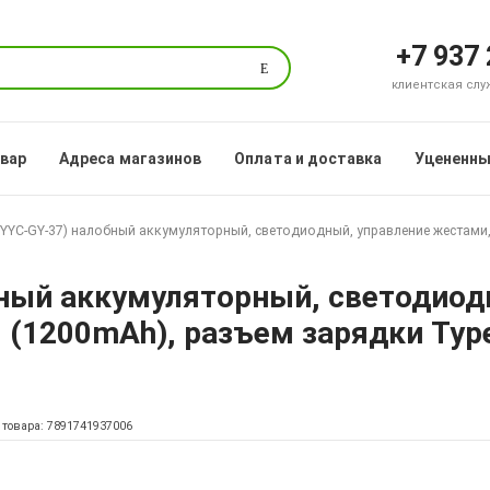
+7 937
Поиск
клиентская служб
овар
Адреса магазинов
Оплата и доставка
Уцененны
YYC-GY-37) налобный аккумуляторный, светодиодный, управление жестами, 
ный аккумуляторный, светодиод
 (1200mAh), разъем зарядки Typ
 товара: 7891741937006