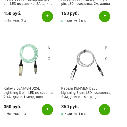
pin, LED подсветка, 2A, длина
pin, LED подсветка, 2A, длина
1 метр, цвет красный |
1 метр, цвет синий | Все по
Последняя цена
150
150 руб.
150 руб.
Наличие:
3 шт.
Наличие:
2 шт.
Кабель DENMEN D25L
Кабель DENMEN D25L
Lightning 8 pin, LED подсветка,
Lightning 8 pin, LED подсветка,
2.4A, длина 1 метр, цвет
2.4A, длина 1 метр, цвет
светло зеленый
серебристый
350 руб.
350 руб.
Наличие:
1 шт.
Наличие:
1 шт.