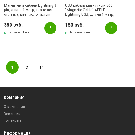
Магнитный кабель Lightning 8
USB кабель магнитный 360
pin, длина 1 метр, тканевая
"Magnetic Cable" APPLE
оплетка, цвет золотистый
Lightning USB, длина 1 метр,
тканевая оплетка, цвет
красный | Все по 150
350 руб.
150 руб.
Наличие:
1 шт.
Наличие:
2 шт.
1
2
Компания
О компании
Вакансии
Контакты
Информация