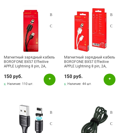
Магнитный зарядный кабель
Магнитный зарядный кабель
BOROFONE BX57 Effective
BOROFONE BX57 Effective
APPLE Lightning 8 pin, 2A,
APPLE Lightning 8 pin, 2A,
длина 1 метр, цвет черный |
длина 1 метр, цвет белый |
все по 150
Все по 150
150 руб.
150 руб.
Наличие:
110 шт.
Наличие:
44 шт.