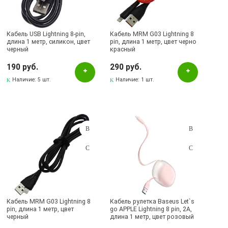
Серебристый
Синий
Кабель USB Lightning 8-pin,
Кабель MRM G03 Lightning 8
Фиолетовый
длина 1 метр, силикон, цвет
pin, длина 1 метр, цвет черно
черный
красный
Черный
190 руб.
290 руб.
Наличие:
5 шт.
Наличие:
1 шт.
Бренд
APPLE
Baseus
BOROFONE
HOCO
MRM
Qayan
Кабель MRM G03 Lightning 8
Кабель рулетка Baseus Let`s
pin, длина 1 метр, цвет
go APPLE Lightning 8 pin, 2A,
Наличие в магазинах
черный
длина 1 метр, цвет розовый
(УЦЕНКА)