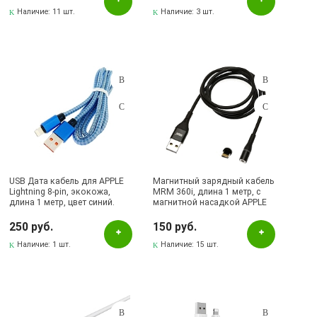
Наличие:
11 шт.
Наличие:
3 шт.
USB Дата кабель для APPLE
Магнитный зарядный кабель
Lightning 8-pin, экокожа,
MRM 360i, длина 1 метр, с
длина 1 метр, цвет синий.
магнитной насадкой APPLE
Lightning 8-pin, цвет черный |
последняя цена
250 руб.
150 руб.
Наличие:
1 шт.
Наличие:
15 шт.