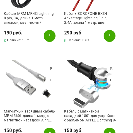
Кабель MRM MR43i Lightning
Кабель BOROFONE BX34
8 pin, 3А, длина 1 метр,
Advantage Lightning 8 pin,
силикон, цвет черный
2.4A, длина 1 метр, цвет
красный
190 руб.
290 руб.
Наличие:
1 шт.
Наличие:
3 шт.
Магнитный зарядный кабель
Кабель с магнитной
MRM 360i, длина 1 метр, с
насадкой 180° для устройств
магнитной насадкой APPLE
с разъемом APPLE Lightning 8-
Lightning 8 pin, цвет белый |
pin, длина 1 метр, цвет
Все по 150
черный | Последняя цена
150 руб.
150 руб.