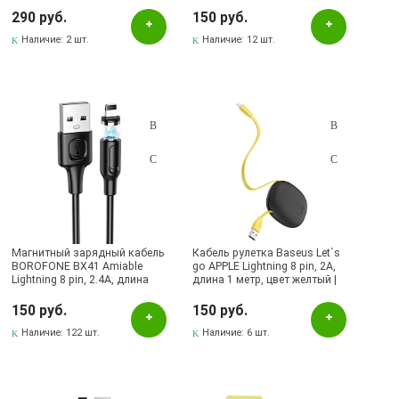
APPLE Lightning 8 pin, цвет
черный | Последняя цена
290 руб.
150 руб.
Наличие:
2 шт.
Наличие:
12 шт.
Магнитный зарядный кабель
Кабель рулетка Baseus Let`s
BOROFONE BX41 Amiable
go APPLE Lightning 8 pin, 2A,
Lightning 8 pin, 2.4A, длина
длина 1 метр, цвет желтый |
кабеля 1 метр, цвет черный |
Последняя цена
Все по 150
150 руб.
150 руб.
Наличие:
122 шт.
Наличие:
6 шт.