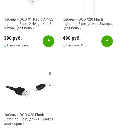
Бавлы, ул.Пионерская, 11
Бугульма, ул.Ленина, 145, ТЦ ЭССЕН
Кабель HOCO X1 Rapid APPLE
Бугульма, ул.Ленина, 2Б, ТД ТЕХНОПОЛИС
Кабель HOCO X20 Flash
Lightning 8 pin, 2.4A, длина 3
Lightning 8 pin, длина 3 метра,
метра, цвет белый
цвет белый
Бугульма, ул.М.Джалиля, 7, ЦУМ
390 руб.
490 руб.
Бугульма, ул.Советская, 82
Наличие:
2 шт.
Наличие:
11 шт.
Бугульма, ул.Тукая, 70
Лениногорск, ул.Вахитова, 5, (АВТОВОКЗАЛ)
Лениногорск, ул.Гафиатуллина, 9, (ЦЕНТР)
Лениногорск, ул.Кутузова, 9А, (БРИЗ)
Октябрьский, пр-кт Ленина, 59/1 (ВЕРБА)
СКЛАД Бугульма, ул.Гафиатуллина, 45
Кабель HOCO X20 Flash
Lightning 8 pin, длина 3 метра,
цвет черный