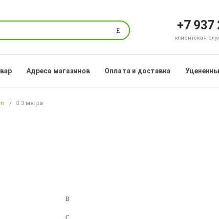
+7 937
Поиск
клиентская служб
овар
Адреса магазинов
Оплата и доставка
Уцененны
in
0.3 метра