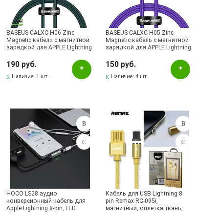
Черный
Бренд
BASEUS CALXC-H06 Zinc
BASEUS CALXC-H05 Zinc
Magnetic кабель с магнитной
Magnetic кабель с магнитной
зарядкой для APPLE Lightning
зарядкой для APPLE Lightning
Baseus
8-pin, цвет зеленый (-70%)
8-pin, цвет фиолетовый |
Последняя цена
190 руб.
150 руб.
Remax
Наличие:
1 шт.
Наличие:
4 шт.
Наличие в магазинах
Pаспределительный центр
Альметьевск, ул.Ленина, 132, ТЦ ЛЕНТА
Бавлы, ул.Пионерская, 11
Бугульма, ул.Ленина, 145, ТЦ ЭССЕН
Бугульма, ул.Ленина, 2Б, ТД ТЕХНОПОЛИС
Бугульма, ул.М.Джалиля, 7, ЦУМ
HOCO LS28 аудио
Кабель для USB Lightning 8
конверсионный кабель для
pin Remax RC-095i,
Бугульма, ул.Советская, 82
Apple Lightning 8-pin, LED
магнитный, оплетка ткань,
индикация заряда, цвет
цвет золотистый | Последняя