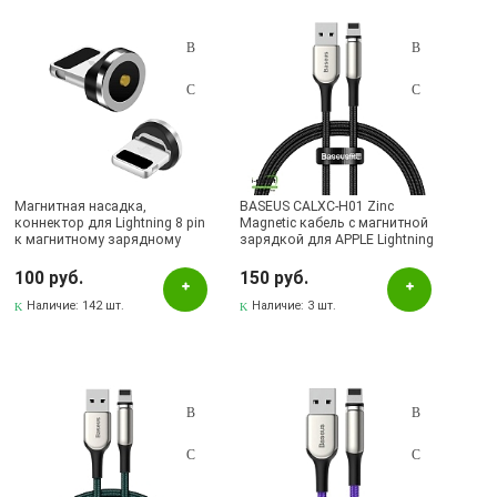
Подбор параметров
Розничная цена
Магнитная насадка,
BASEUS CALXC-H01 Zinc
коннектор для Lightning 8 pin
Magnetic кабель с магнитной
к магнитному зарядному
зарядкой для APPLE Lightning
Цвет
кабелю
8-pin, цвет черный |
Последняя цена
100 руб.
150 руб.
Белый
Наличие:
142 шт.
Наличие:
3 шт.
Зеленый
Золотистый
Серебристый
Серый
Фиолетовый