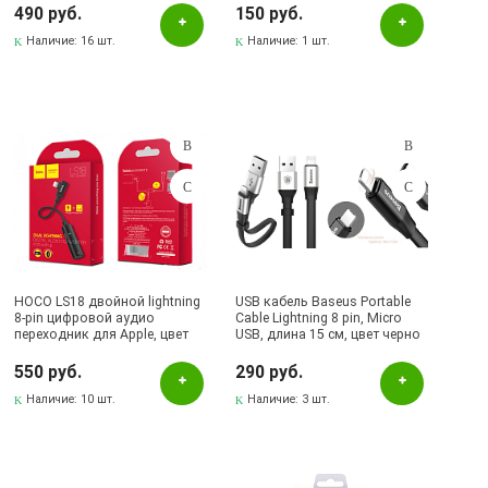
Бугульма, ул.Тукая, 70
графитовый.
цена
490 руб.
150 руб.
Лениногорск, ул.Вахитова, 5, (АВТОВОКЗАЛ)
Наличие:
16 шт.
Наличие:
1 шт.
Лениногорск, ул.Гафиатуллина, 9, (ЦЕНТР)
Лениногорск, ул.Кутузова, 9А, (БРИЗ)
Октябрьский, пр-кт Ленина, 59/1 (ВЕРБА)
СКЛАД Бугульма, ул.Гафиатуллина, 45
HOCO LS18 двойной lightning
USB кабель Baseus Portable
8-pin цифровой аудио
Cable Lightning 8 pin, Micro
переходник для Apple, цвет
USB, длина 15 см, цвет черно
черный.
серебристый.
550 руб.
290 руб.
Наличие:
10 шт.
Наличие:
3 шт.