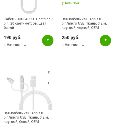
Бавлы, ул.Пионерская, 11
Бугульма, ул.Ленина, 145, ТЦ ЭССЕН
Кабель BUDI APPLE Lightning 8
Бугульма, ул.Ленина, 2Б, ТД ТЕХНОПОЛИС
USB-кабель 2в1, Apple 8
pin, 20 сантиметров, цвет
pin/micro USB, ткань, 0.2 м,
белый
круглый, черный, OEM-
Бугульма, ул.Советская, 82
упаковка.
190 руб.
250 руб.
Бугульма, ул.Тукая, 70
Наличие:
1 шт.
Наличие:
1 шт.
Лениногорск, ул.Вахитова, 5, (АВТОВОКЗАЛ)
Лениногорск, ул.Гафиатуллина, 9, (ЦЕНТР)
Лениногорск, ул.Кутузова, 9А, (БРИЗ)
USB-кабель 2в1, Apple 8
pin/micro USB, ткань, 0.2 м,
круглый, белый, OEM-
упаковка.