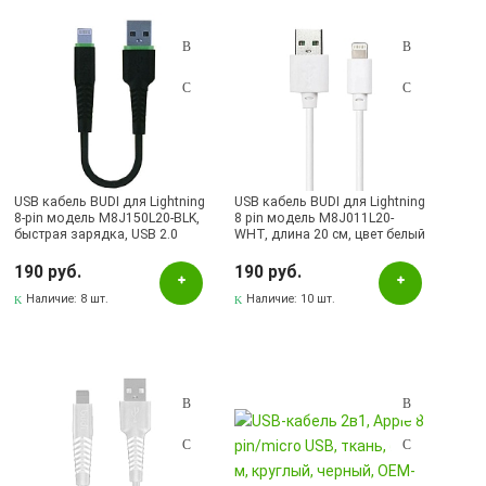
Подбор параметров
Розничная цена
USB кабель BUDI для Lightning
USB кабель BUDI для Lightning
8-pin модель M8J150L20-BLK,
8 pin модель M8J011L20-
быстрая зарядка, USB 2.0
WHT, длина 20 cм, цвет белый
Цвет
длина 20 cм, цвет черный
190 руб.
190 руб.
Белый
Наличие:
8 шт.
Наличие:
10 шт.
Черный
Наличие в магазинах
Pаспределительный центр
Альметьевск, ул.Ленина, 132, ТЦ ЛЕНТА