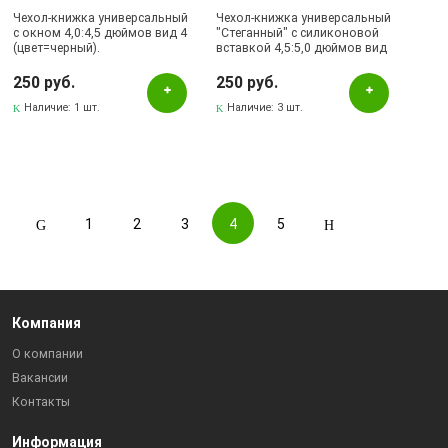
Чехол-книжка универсальный
Чехол-книжка универсальный
с окном 4,0:4,5 дюймов вид 4
"Стеганный" с силиконовой
(цвет=черный).
вставкой 4,5:5,0 дюймов вид
3 (цвет=черный).
250 руб.
250 руб.
Наличие:
1 шт.
Наличие:
3 шт.
1
2
3
4
5
Компания
О компании
Вакансии
Контакты
Информация