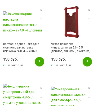
Подбор параметров
Розничная цена
Univesal задняя накладка
Чехол накладка
силиконовая,вставка
универсальная 5.0 - 5.5
иск.кожа /4.0 -4.5/ синий.
дюймов, силикон, экокожа,
Цвет
цвет коричневый
150 руб.
150 руб.
Белый
Наличие:
3 шт.
Наличие:
1 шт.
Бирюзовый
Бордовый
Голубой
Желтый
Зеленый