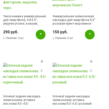
Золотистый
Коричневый
Чехол-книжка универсальный
Универсальная силиконовая
Красный
для смартфона, 4.8-5.0",
накладка для смартфона 5,5"
упругие уголки, кожзам,
розовая принт мороженое
Прозрачный
фактурная, защелка, черн.
Sweet.
290 руб.
150 руб.
Рисунок
Наличие:
3 шт.
Наличие:
5 шт.
Розовый
Серый
Синий
Сиреневый
Черный
Наличие в магазинах
Pаспределительный центр
Univesal задняя накладка
Univesal задняя накладка
силиконовая, вставка
силиконовая, вставка
Альметьевск, ул.Ленина, 132, ТЦ ЛЕНТА
иск.кожа/4.0 -4.5/
иск.кожа/5.5 -6.0/ розовый.
коричневый.