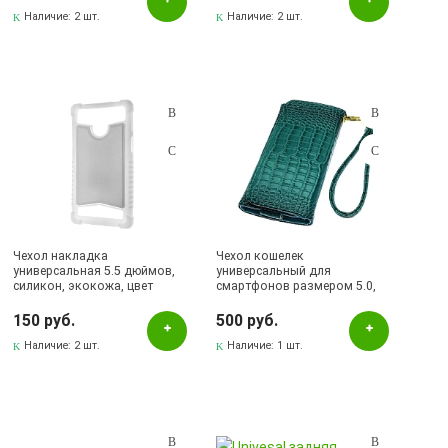
Наличие:
2 шт.
Наличие:
2 шт.
Чехол накладка
Чехол кошелек
универсальная 5.5 дюймов,
универсальный для
силикон, экокожа, цвет
смартфонов размером 5.0,
белый.
под кожу крокодила, цвет
бирюзовый
150 руб.
500 руб.
Наличие:
2 шт.
Наличие:
1 шт.