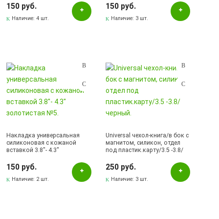
Бавлы, ул.Пионерская, 11
150 руб.
150 руб.
Бугульма, ул.Ленина, 145, ТЦ ЭССЕН
Наличие:
4 шт.
Наличие:
3 шт.
Бугульма, ул.Ленина, 2Б, ТД ТЕХНОПОЛИС
Бугульма, ул.Советская, 82
Бугульма, ул.Тукая, 70
Лениногорск, ул.Вахитова, 5, (АВТОВОКЗАЛ)
Лениногорск, ул.Гафиатуллина, 9, (ЦЕНТР)
Лениногорск, ул.Кутузова, 9А, (БРИЗ)
Накладка универсальная
Universal чехол-книга/в бок с
силиконовая с кожаной
магнитом, силикон, отдел
вставкой 3.8"- 4.3"
под пластик.карту/3.5 -3.8/
золотистая №5.
черный.
150 руб.
250 руб.
Наличие:
2 шт.
Наличие:
3 шт.