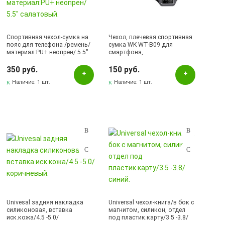
Спортивная чехол-сумка на
Чехол, плечевая спортивная
пояс для телефона /ремень/
сумка WK WT-B09 для
материал:PU+ неопрен/ 5.5"
смартфона,
салатовый.
водонепроницаемая ткань,
размер 4.75", цвет серый
350 руб.
150 руб.
Наличие:
1 шт.
Наличие:
1 шт.
Univesal задняя накладка
Universal чехол-книга/в бок с
силиконовая, вставка
магнитом, силикон, отдел
иск.кожа/4.5 -5.0/
под пластик.карту/3.5 -3.8/