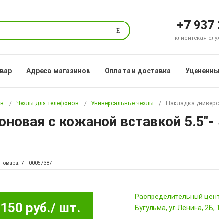
+7 937
Поиск
клиентская служб
овар
Адреса магазинов
Оплата и доставка
Уцененны
ов
Чехлы для телефонов
Универсальные чехлы
Накладка универса
новая с кожаной вставкой 5.5"- 
 товара: УТ-00057387
Pаспределительный цен
150 руб.
/ шт.
Бугульма, ул.Ленина, 2Б