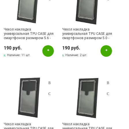
Чехол накладка
Чехол накладка
универсальная TPU CASE для
универсальная TPU CASE для
смартфонов размером 5.6 -
смартфонов размером 5.0 -
5.9, N3, силикон, цвет
5.3, №2, силикон, цвет
прозрачный.
прозрачный.
190 руб.
190 руб.
Наличие:
11 шт.
Наличие:
2 шт.
Чехол накладка
Чехол накладка
универсальная TPU CASE для
универсальная TPU CASE для