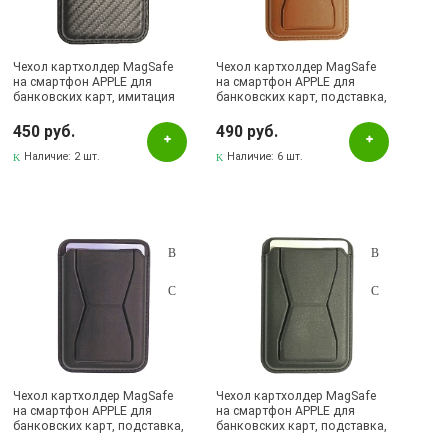
Золотистый
Коричневый
Чехол картхолдер MagSafe
Чехол картхолдер MagSafe
Красный
на смартфон APPLE для
на смартфон APPLE для
банковских карт, имитация
банковских карт, подставка,
Прозрачный
карбона, цвет графитовый
экокожа, цвет коричневый
450 руб.
490 руб.
Рисунок
Наличие:
2 шт.
Наличие:
6 шт.
Розовый
Серый
Синий
Сиреневый
Черный
Наличие в магазинах
Pаспределительный центр
Чехол картхолдер MagSafe
Чехол картхолдер MagSafe
на смартфон APPLE для
на смартфон APPLE для
Альметьевск, ул.Ленина, 132, ТЦ ЛЕНТА
банковских карт, подставка,
банковских карт, подставка,
экокожа, цвет темно синий
экокожа, цвет темно зеленый