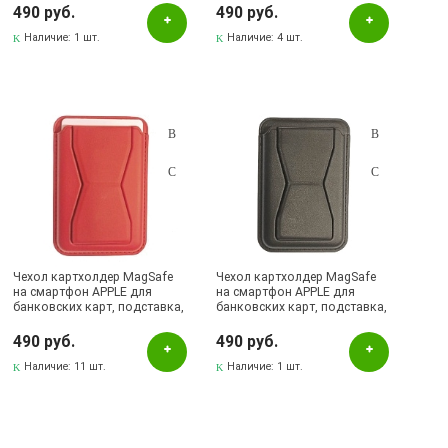
Бавлы, ул.Пионерская, 11
490 руб.
490 руб.
Бугульма, ул.Ленина, 145, ТЦ ЭССЕН
Наличие:
1 шт.
Наличие:
4 шт.
Бугульма, ул.Ленина, 2Б, ТД ТЕХНОПОЛИС
Бугульма, ул.Советская, 82
Бугульма, ул.Тукая, 70
Лениногорск, ул.Вахитова, 5, (АВТОВОКЗАЛ)
Лениногорск, ул.Гафиатуллина, 9, (ЦЕНТР)
Лениногорск, ул.Кутузова, 9А, (БРИЗ)
Чехол картхолдер MagSafe
Чехол картхолдер MagSafe
на смартфон APPLE для
на смартфон APPLE для
банковских карт, подставка,
банковских карт, подставка,
экокожа, цвет красный
экокожа, цвет черный
490 руб.
490 руб.
Наличие:
11 шт.
Наличие:
1 шт.