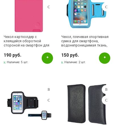
Чехол картхолдер с
Чехол, плечевая спортивная
клеящейся оборотной
сумка для смартфона,
стороной на смартфон для
водонепроницаемая ткань,
банковских карт, силикон,
размер 4.7", цвет голубой
цвет фуксия
190 руб.
150 руб.
Наличие:
5 шт.
Наличие:
2 шт.