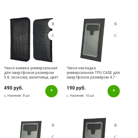
Чехол книжка универсальная
Чехол накладка
для смартфонов размером
универсальная TPU CASE для
5.8, экокожа, визитница, цвет
смартфонов размером 4.7 -
черный.
5.0, N1, силикон, цвет
прозрачный.
490 руб.
190 руб.
Наличие:
8 шт.
Наличие:
10 шт.