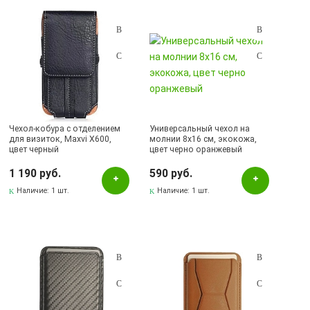
Подбор параметров
Розничная цена
Чехол-кобура с отделением
Универсальный чехол на
для визиток, Maxvi X600,
молнии 8х16 см, экокожа,
цвет черный
цвет черно оранжевый
Цвет
1 190 руб.
590 руб.
Белый
Наличие:
1 шт.
Наличие:
1 шт.
Бирюзовый
Бордовый
Голубой
Желтый
Зеленый