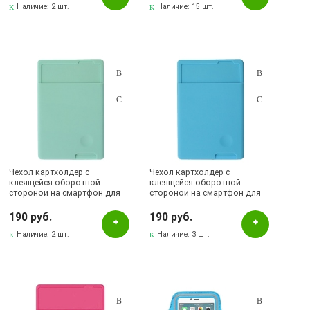
Наличие:
2 шт.
Наличие:
15 шт.
Чехол картхолдер с
Чехол картхолдер с
клеящейся оборотной
клеящейся оборотной
стороной на смартфон для
стороной на смартфон для
банковских карт, силикон,
банковских карт, силикон,
цвет светло бирюзовый
цвет голубой
190 руб.
190 руб.
Наличие:
2 шт.
Наличие:
3 шт.