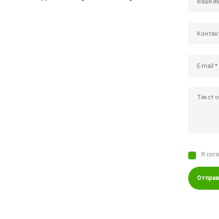
Я сог
Отправ