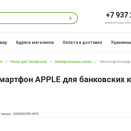
+7 937
Поиск
клиентская служб
овар
Адреса магазинов
Оплата и доставка
Уцененны
ов
Чехлы для телефонов
Универсальные чехлы
Чехол картхолдер
мартфон APPLE для банковских к
 товара: 200000033914955