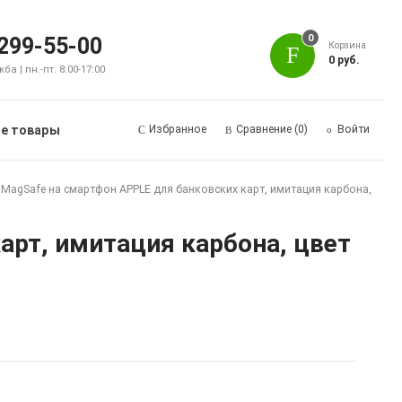
0
 299-55-00
Корзина
0 руб.
а | пн.-пт. 8:00-17:00
е товары
Избранное
Сравнение
(0)
Войти
 MagSafe на смартфон APPLE для банковских карт, имитация карбона,
арт, имитация карбона, цвет