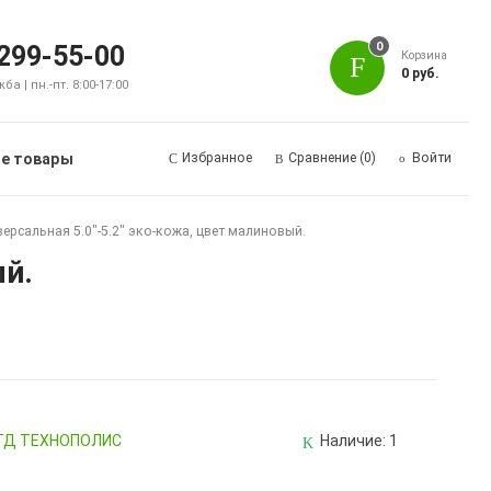
0
 299-55-00
Корзина
0 руб.
а | пн.-пт. 8:00-17:00
е товары
Избранное
Сравнение
(0)
Войти
ерсальная 5.0"-5.2" эко-кожа, цвет малиновый.
ый.
, ТД ТЕХНОПОЛИС
Наличие:
1