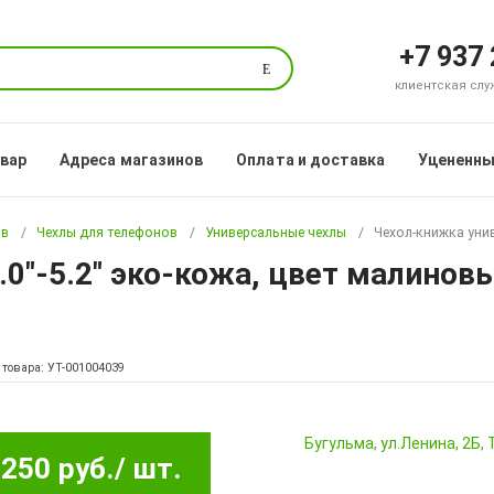
+7 937
Поиск
клиентская служб
овар
Адреса магазинов
Оплата и доставка
Уцененны
ов
Чехлы для телефонов
Универсальные чехлы
Чехол-книжка унив
0"-5.2" эко-кожа, цвет малинов
 товара: УТ-001004039
Бугульма, ул.Ленина, 2Б
250 руб.
/ шт.