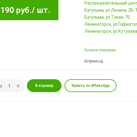
Pаспределительный цен
190 руб.
/ шт.
Бугульма, ул.Ленина, 2Б
Бугульма, ул.Тукая, 70
Лениногорск, ул.Гафиатул
Лениногорск, ул.Кутузова,
Полное описание
Штрихкод
В корзину
Купить по WhatsApp