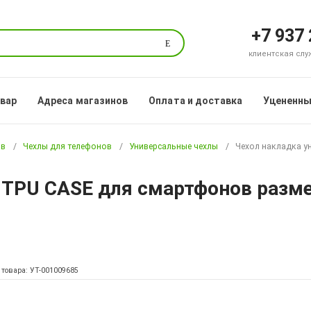
+7 937
Поиск
клиентская служб
овар
Адреса магазинов
Оплата и доставка
Уцененны
ов
Чехлы для телефонов
Универсальные чехлы
Чехол накладка ун
TPU CASE для смартфонов размеро
 товара: УТ-001009685