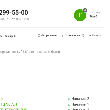
0
 299-55-00
Корзина
0 руб.
а | пн.-пт. 8:00-17:00
е товары
Избранное
Сравнение
(0)
Войти
ерсальная 5.2"-5.5" эко-кожа, цвет белый.
тр
Наличие:
2
, ТЦ ЭССЕН
Наличие:
1