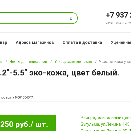
+7 937
Поиск
клиентская служб
овар
Адреса магазинов
Оплата и доставка
Уцененны
ов
Чехлы для телефонов
Универсальные чехлы
Чехол-книжка унив
2"-5.5" эко-кожа, цвет белый.
 товара: УТ-001004047
Pаспределительный цен
250 руб.
/ шт.
Бугульма, ул.Ленина, 145