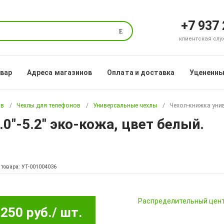
+7 937
Поиск
клиентская служб
овар
Адреса магазинов
Оплата и доставка
Уцененны
ов
Чехлы для телефонов
Универсальные чехлы
Чехол-книжка унив
0"-5.2" эко-кожа, цвет белый.
 товара: УТ-001004036
Pаспределительный цен
250 руб.
/ шт.