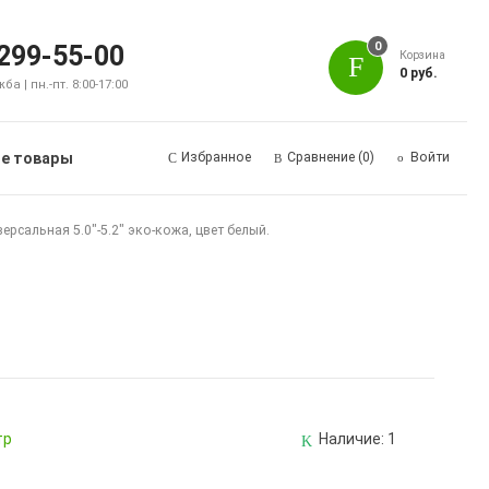
0
 299-55-00
Корзина
0 руб.
а | пн.-пт. 8:00-17:00
е товары
Избранное
Сравнение
(0)
Войти
ерсальная 5.0"-5.2" эко-кожа, цвет белый.
тр
Наличие:
1