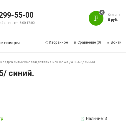
0
 299-55-00
Корзина
0 руб.
а | пн.-пт. 8:00-17:00
е товары
Избранное
Сравнение
(0)
Войти
акладка силиконовая,вставка иск.кожа /4.0 -4.5/ синий.
5/ синий.
тр
Наличие:
3