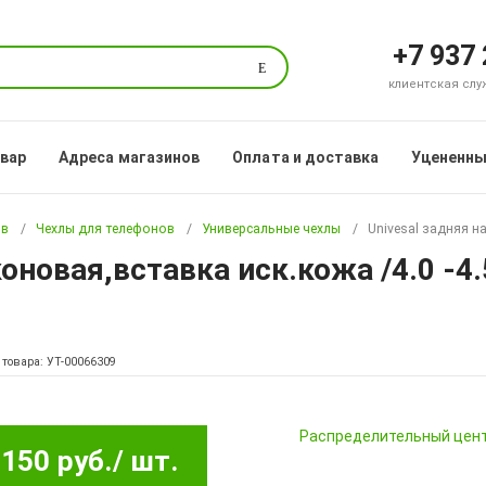
+7 937
Поиск
клиентская служб
овар
Адреса магазинов
Оплата и доставка
Уцененны
ов
Чехлы для телефонов
Универсальные чехлы
Univesal задняя н
оновая,вставка иск.кожа /4.0 -4.
 товара: УТ-00066309
Pаспределительный цен
150 руб.
/ шт.