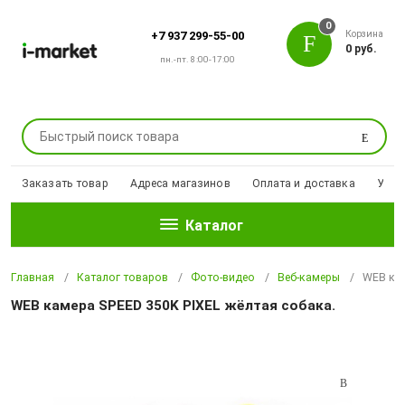
0
Корзина
+7 937 299-55-00
0 руб.
пн.-пт. 8:00-17:00
Поиск
Заказать товар
Адреса магазинов
Оплата и доставка
Уцен
Каталог
Главная
Каталог товаров
Фото-видео
Веб-камеры
WEB кам
WEB камера SPEED 350K PIXEL жёлтая собака.