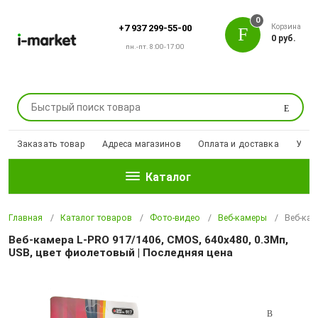
0
Корзина
+7 937 299-55-00
0 руб.
пн.-пт. 8:00-17:00
Поиск
Заказать товар
Адреса магазинов
Оплата и доставка
Уцен
Каталог
Главная
Каталог товаров
Фото-видео
Веб-камеры
Веб-кам
Веб-камера L-PRO 917/1406, CMOS, 640x480, 0.3Мп,
USB, цвет фиолетовый | Последняя цена