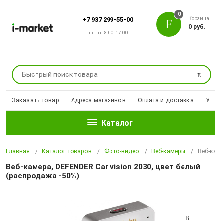
0
Корзина
+7 937 299-55-00
0 руб.
пн.-пт. 8:00-17:00
Поиск
Заказать товар
Адреса магазинов
Оплата и доставка
Уцен
Каталог
Главная
Каталог товаров
Фото-видео
Веб-камеры
Веб-кам
Веб-камера, DEFENDER Car vision 2030, цвет белый
(распродажа -50%)