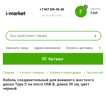
0
Корзина
+7 937 299-55-00
0 руб.
пн.-пт. 8:00-17:00
Поиск
Заказать товар
Адреса магазинов
Оплата и доставка
Уцен
Каталог
Главная
Каталог товаров
Кабели и переходники
Прочие кабел
Кабель соединительный для внешнего жесткого
диска Type C на micro USB B, длина 30 см, цвет
черный