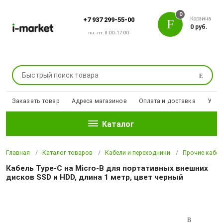
0
Корзина
+7 937 299-55-00
0 руб.
пн.-пт. 8:00-17:00
Поиск
Заказать товар
Адреса магазинов
Оплата и доставка
Уцен
Каталог
Главная
Каталог товаров
Кабели и переходники
Прочие кабел
Кабель Type-C на Micro-B для портативных внешних
дисков SSD и HDD, длина 1 метр, цвет черный