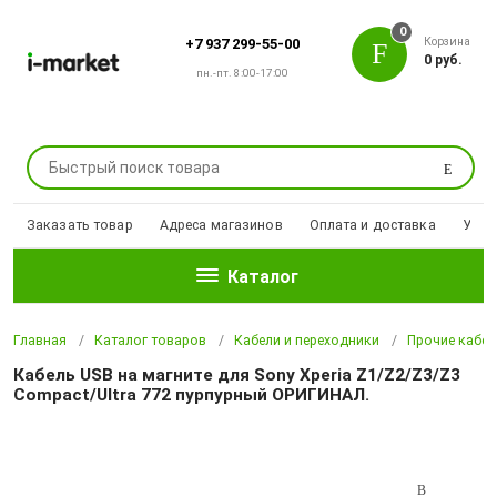
0
Корзина
+7 937 299-55-00
0 руб.
пн.-пт. 8:00-17:00
Поиск
Заказать товар
Адреса магазинов
Оплата и доставка
Уцен
Каталог
Главная
Каталог товаров
Кабели и переходники
Прочие кабел
Кабель USB на магните для Sony Xperia Z1/Z2/Z3/Z3
Compact/Ultra 772 пурпурный ОРИГИНАЛ.