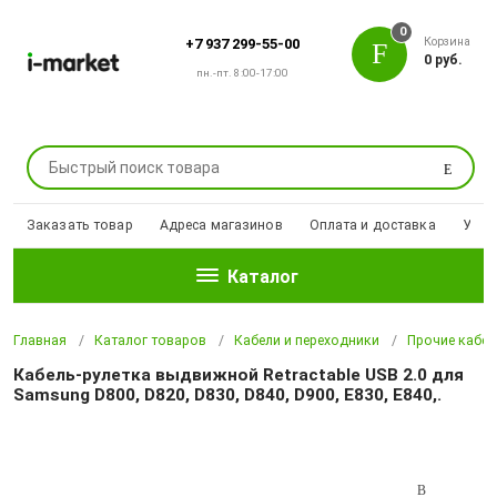
0
Корзина
+7 937 299-55-00
0 руб.
пн.-пт. 8:00-17:00
Поиск
Заказать товар
Адреса магазинов
Оплата и доставка
Уцен
Каталог
Главная
Каталог товаров
Кабели и переходники
Прочие кабел
Кабель-рулетка выдвижной Retractable USB 2.0 для
Samsung D800, D820, D830, D840, D900, E830, E840,.