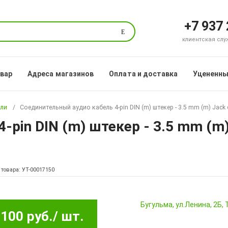
+7 937
Поиск
клиентская служб
овар
Адреса магазинов
Оплата и доставка
Уцененны
ели
Соединительный аудио кабель 4-pin DIN (m) штекер - 3.5 mm (m) Jack с
pin DIN (m) штекер - 3.5 mm (m) 
 товара: УТ-00017150
Бугульма, ул.Ленина, 2Б
100 руб.
/ шт.