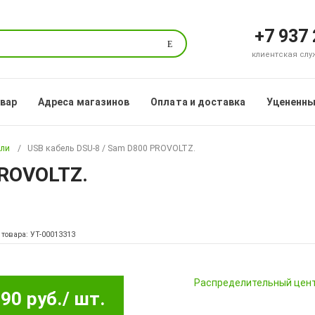
+7 937
Поиск
клиентская служб
овар
Адреса магазинов
Оплата и доставка
Уцененны
ели
USB кабель DSU-8 / Sam D800 PROVOLTZ.
PROVOLTZ.
 товара: УТ-00013313
Pаспределительный цен
90 руб.
/ шт.