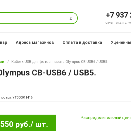
+7 937
Поиск
клиентская служб
овар
Адреса магазинов
Оплата и доставка
Уцененны
ели
Кабель USB для фотоаппарата Olympus CB-USB6 / USB5.
Olympus CB-USB6 / USB5.
 товара: УТ000011416
Pаспределительный цен
550 руб.
/ шт.