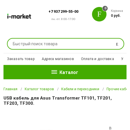
0
Корзина
+7 937 299-55-00
0 руб.
пн.-пт. 8:00-17:00
Поиск
Заказать товар
Адреса магазинов
Оплата и доставка
Уцен
Каталог
Главная
Каталог товаров
Кабели и переходники
Прочие кабел
USB кабель для Asus Transformer TF101, TF201,
TF203, TF300.