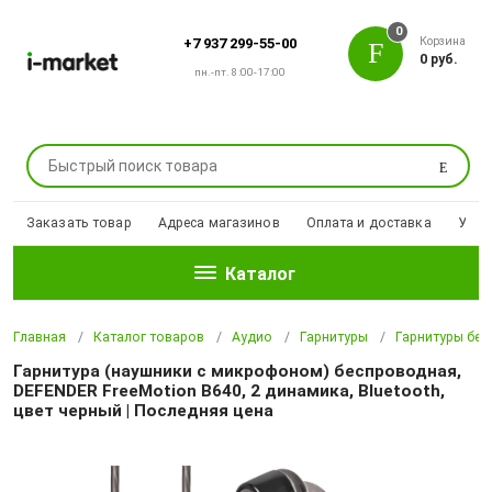
0
Корзина
+7 937 299-55-00
0 руб.
пн.-пт. 8:00-17:00
Поиск
Заказать товар
Адреса магазинов
Оплата и доставка
Уцен
Каталог
Главная
Каталог товаров
Аудио
Гарнитуры
Гарнитуры бе
Гарнитура (наушники с микрофоном) беспроводная,
DEFENDER FreeMotion B640, 2 динамика, Bluetooth,
цвет черный | Последняя цена