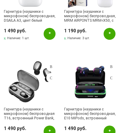
Гарнитура (наушники с
Гарнитура (наушники с
микрофоном) беспроводная,
микрофоном) беспроводная,
DSAILA A3, цвет белый
MRM AIRPONTS MRM-iX50, с
анимацией, Bluetooth 5.0,
цвет белый (распродажа
1 490 руб.
1 190 руб.
-30%)
Наличие:
1 шт.
Наличие:
3 шт.
Гарнитура (наушники с
Гарнитура (наушники с
микрофоном) беспроводная
микрофоном) беспроводная,
T16, встроенный Power Bank,
E10 MiPods, встроенный
цвет черный
Power Bank 1200mAh, цвет
черный
1 490 руб.
1 490 руб.