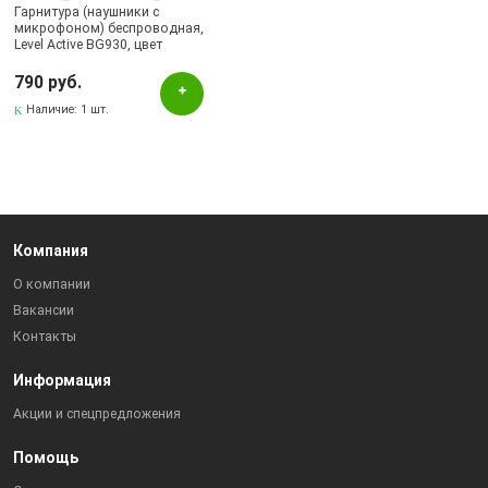
Гарнитура (наушники с
микрофоном) беспроводная,
Level Active BG930, цвет
белый.
790 руб.
Наличие:
1 шт.
Компания
О компании
Вакансии
Контакты
Информация
Акции и спецпредложения
Помощь