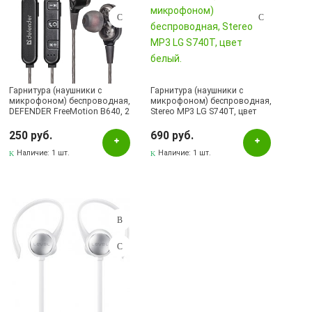
Гарнитура (наушники с
Гарнитура (наушники с
микрофоном) беспроводная,
микрофоном) беспроводная,
DEFENDER FreeMotion B640, 2
Stereo MP3 LG S740T, цвет
динамика, Bluetooth, цвет
белый.
черный | Последняя цена
250 руб.
690 руб.
Наличие:
1 шт.
Наличие:
1 шт.