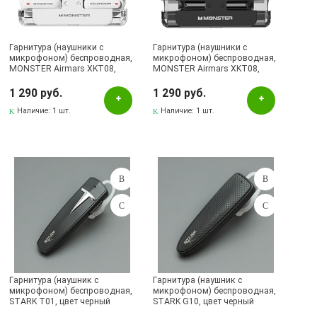
STARK
Наличие в магазинах
Гарнитура (наушники с
Гарнитура (наушники с
микрофоном) беспроводная,
микрофоном) беспроводная,
MONSTER Airmars XKT08,
Pаспределительный центр
MONSTER Airmars XKT08,
цвет белый (распродажа
цвет черный (распродажа
-50%)
-50%)
1 290 руб.
Альметьевск, ул.Ленина, 132, ТЦ ЛЕНТА
1 290 руб.
Наличие:
1 шт.
Наличие:
1 шт.
Бавлы, ул.Пионерская, 11
Бугульма, ул.Ленина, 145, ТЦ ЭССЕН
Бугульма, ул.Ленина, 2Б, ТД ТЕХНОПОЛИС
Бугульма, ул.М.Джалиля, 7, ЦУМ
Бугульма, ул.Советская, 82
Бугульма, ул.Тукая, 70
Лениногорск, ул.Вахитова, 5, (АВТОВОКЗАЛ)
Лениногорск, ул.Гафиатуллина, 9, (ЦЕНТР)
Гарнитура (наушник с
Гарнитура (наушник с
микрофоном) беспроводная,
микрофоном) беспроводная,
Октябрьский, пр-кт Ленина, 59/1 (ВЕРБА)
STARK T01, цвет черный
STARK G10, цвет черный