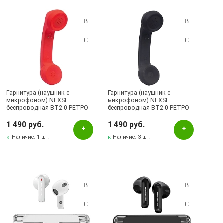
Подбор параметров
Розничная цена
Гарнитура (наушник с
Гарнитура (наушник с
микрофоном) NFXSL
микрофоном) NFXSL
беспроводная BT2.0 РЕТРО
беспроводная BT2.0 РЕТРО
Цвет
телефонная трубка, цвет
телефонная трубка, цвет
красный
черный
1 490 руб.
1 490 руб.
Белый
Наличие:
1 шт.
Наличие:
3 шт.
Золотистый
Черный
Бренд
NFXSL