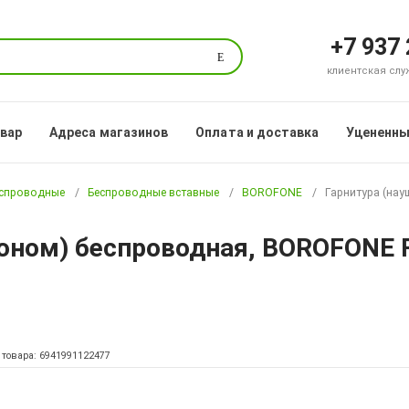
+7 937
Поиск
клиентская служб
овар
Адреса магазинов
Оплата и доставка
Уцененны
еспроводные
Беспроводные вставные
BOROFONE
Гарнитура (нау
оном) беспроводная, BOROFONE FQ
 товара: 6941991122477