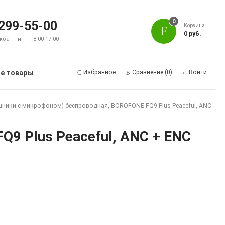
0
 299-55-00
Корзина
0 руб.
а | пн.-пт. 8:00-17:00
е товары
Избранное
Сравнение
(0)
Войти
шники с микрофоном) беспроводная, BOROFONE FQ9 Plus Peaceful, ANC
9 Plus Peaceful, ANC + ENC