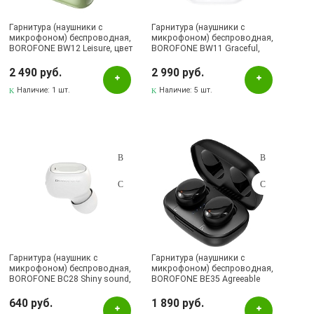
Гарнитура (наушники с
Гарнитура (наушники с
микрофоном) беспроводная,
микрофоном) беспроводная,
BOROFONE BW12 Leisure, цвет
BOROFONE BW11 Graceful,
фисташковый
цвет белый
2 490 руб.
2 990 руб.
Наличие:
1 шт.
Наличие:
5 шт.
Гарнитура (наушник с
Гарнитура (наушники с
микрофоном) беспроводная,
микрофоном) беспроводная,
BOROFONE BC28 Shiny sound,
BOROFONE BE35 Agreeable
цвет белый
TWS, Bluetooth 5.0, цвет
черный
640 руб.
1 890 руб.