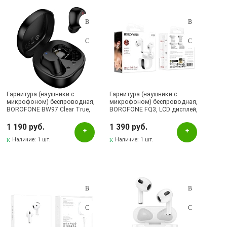
Подбор параметров
Розничная цена
Гарнитура (наушники с
Гарнитура (наушники с
микрофоном) беспроводная,
микрофоном) беспроводная,
BOROFONE BW97 Clear True,
BOROFONE FQ3, LCD дисплей,
Цвет
Bluetooth 5.4, цвет черный
ANC, ENC, цвет белый
1 190 руб.
1 390 руб.
Белый
Наличие:
1 шт.
Наличие:
1 шт.
Зеленый
Черный
Бренд
BOROFONE