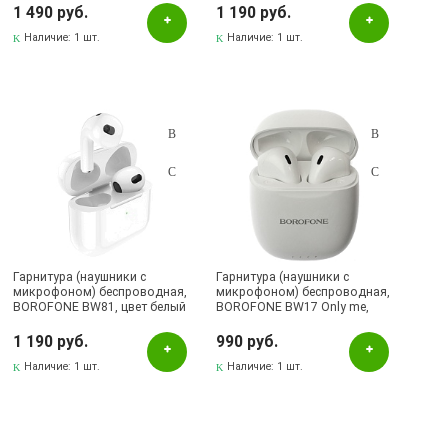
цвет белый
1 490 руб.
1 190 руб.
Наличие:
1 шт.
Наличие:
1 шт.
Гарнитура (наушники с
Гарнитура (наушники с
микрофоном) беспроводная,
микрофоном) беспроводная,
BOROFONE BW81, цвет белый
BOROFONE BW17 Only me,
цвет белый (распродажа
-30%)
1 190 руб.
990 руб.
Наличие:
1 шт.
Наличие:
1 шт.