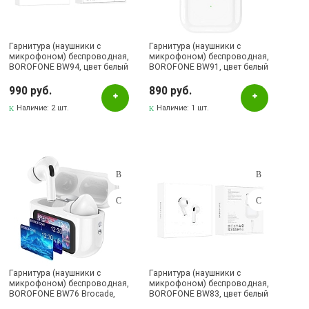
Наличие в магазинах
Pаспределительный центр
Гарнитура (наушники с
Гарнитура (наушники с
микрофоном) беспроводная,
микрофоном) беспроводная,
BOROFONE BW94, цвет белый
Альметьевск, ул.Ленина, 132, ТЦ ЛЕНТА
BOROFONE BW91, цвет белый
990 руб.
Бавлы, ул.Пионерская, 11
890 руб.
Наличие:
2 шт.
Наличие:
1 шт.
Бугульма, ул.Ленина, 145, ТЦ ЭССЕН
Бугульма, ул.Ленина, 2Б, ТД ТЕХНОПОЛИС
Бугульма, ул.М.Джалиля, 7, ЦУМ
Бугульма, ул.Советская, 82
Бугульма, ул.Тукая, 70
Лениногорск, ул.Вахитова, 5, (АВТОВОКЗАЛ)
Лениногорск, ул.Кутузова, 9А, (БРИЗ)
Октябрьский, пр-кт Ленина, 59/1 (ВЕРБА)
Гарнитура (наушники с
Гарнитура (наушники с
микрофоном) беспроводная,
микрофоном) беспроводная,
СКЛАД Бугульма, ул.Гафиатуллина, 45
BOROFONE BW76 Brocade,
BOROFONE BW83, цвет белый
ANC, сенсорный дисплей,