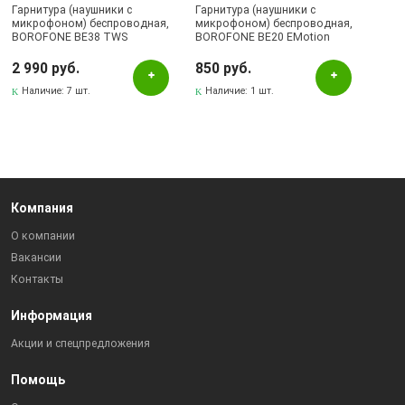
Гарнитура (наушники с
Гарнитура (наушники с
микрофоном) беспроводная,
микрофоном) беспроводная,
BOROFONE BE38 TWS
BOROFONE BE20 EMotion
Wireless Headset Pods Pro,
sports bluetooth earphone,
цвет белый
цвет черный.
2 990 руб.
850 руб.
Наличие:
7 шт.
Наличие:
1 шт.
Компания
О компании
Вакансии
Контакты
Информация
Акции и спецпредложения
Помощь