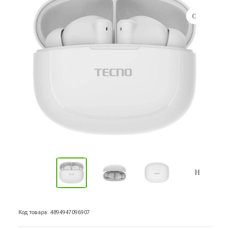
Код товара: 4894947096907