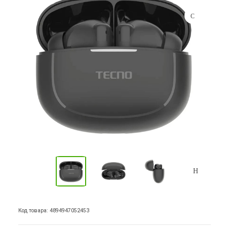
Код товара: 4894947052453