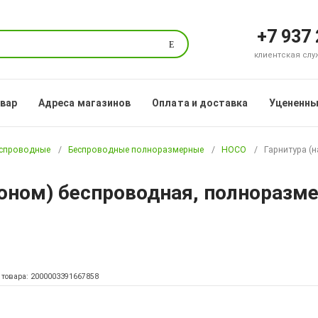
+7 937
Поиск
клиентская служб
овар
Адреса магазинов
Оплата и доставка
Уцененны
еспроводные
Беспроводные полноразмерные
HOCO
Гарнитура (
оном) беспроводная, полноразм
 товара: 2000003391667858