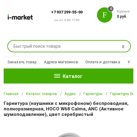
0
Корзина
+7 937 299-55-00
0 руб.
пн.-пт. 8:00-17:00
Поиск
Заказать товар
Адреса магазинов
Оплата и доставка
Уцен
Каталог
Главная
Каталог товаров
Аудио
Гарнитуры
Гарнитуры бе
Гарнитура (наушники с микрофоном) беспроводная,
полноразмерная, HOCO W68 Calma, ANC (Активное
шумоподавление), цвет серебристый