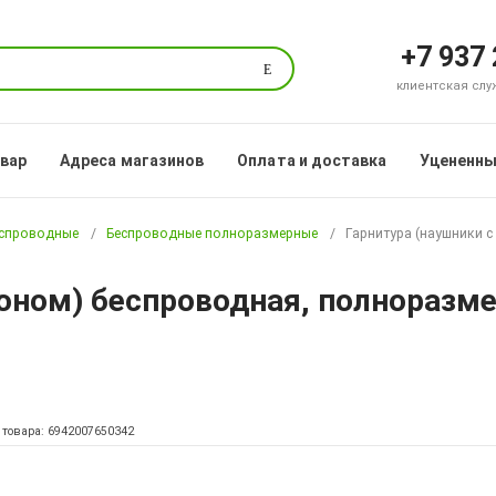
+7 937
Поиск
клиентская служб
овар
Адреса магазинов
Оплата и доставка
Уцененны
еспроводные
Беспроводные полноразмерные
Гарнитура (наушники 
оном) беспроводная, полноразме
 товара: 6942007650342