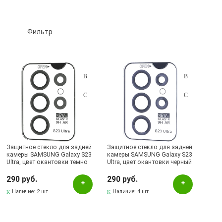
Фильтр
Подбор параметров
Цвет
Прозрачный
Наличие в магазинах
Защитное стекло для задней
Защитное стекло для задней
камеры SAMSUNG Galaxy S23
камеры SAMSUNG Galaxy S23
Pаспределительный центр
Ultra, цвет окантовки темно
Ultra, цвет окантовки черный
зеленый
Бавлы, ул.Пионерская, 11
290 руб.
290 руб.
Лениногорск, ул.Вахитова, 5, (АВТОВОКЗАЛ)
Наличие:
2 шт.
Наличие:
4 шт.