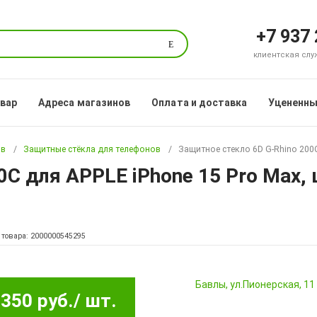
+7 937
Поиск
клиентская служб
овар
Адреса магазинов
Оплата и доставка
Уцененны
ов
Защитные стёкла для телефонов
Защитное стекло 6D G-Rhino 200C
0C для APPLE iPhone 15 Pro Max, 
 товара: 2000000545295
Бавлы, ул.Пионерская, 11
350 руб.
/ шт.