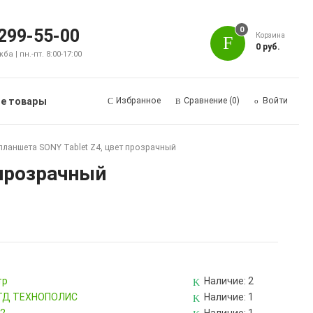
0
 299-55-00
Корзина
0 руб.
а | пн.-пт. 8:00-17:00
е товары
Избранное
Сравнение
(0)
Войти
планшета SONY Tablet Z4, цвет прозрачный
 прозрачный
тр
Наличие:
2
, ТД ТЕХНОПОЛИС
Наличие:
1