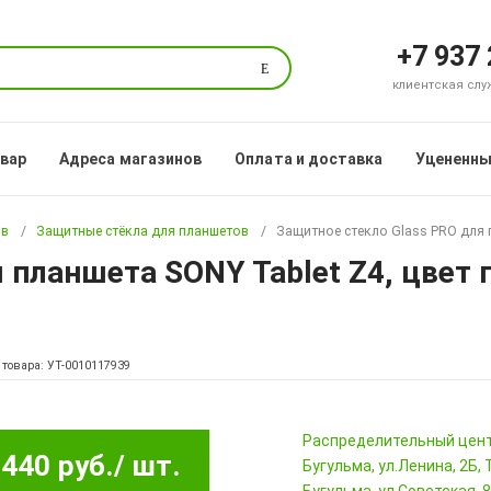
+7 937
Поиск
клиентская служб
овар
Адреса магазинов
Оплата и доставка
Уцененны
ов
Защитные стёкла для планшетов
Защитное стекло Glass PRO для 
 планшета SONY Tablet Z4, цвет
 товара: УТ-0010117939
Pаспределительный цен
440 руб.
/ шт.
Бугульма, ул.Ленина, 2Б