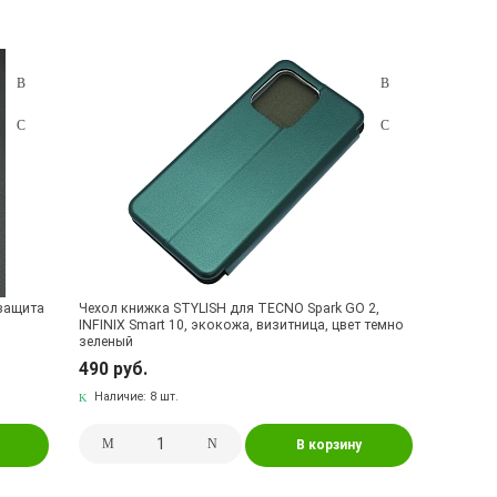
ova Neo 2
8
TECNO Pova Neo 3
5
, Spark 20 Pro, Spark GO 2024, INFINIX Smart 8, Hot 40i
2
7
TECNO Spark 8P
7
TECNO Spark 9 Pro
19
POP 8
42
 защита
Чехол книжка STYLISH для TECNO Spark GO 2,
INFINIX Smart 10, экокожа, визитница, цвет темно
зеленый
490 руб.
Наличие:
8 шт.
В корзину