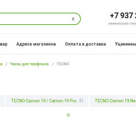
+7 937
Поиск
клиентская служб
овар
Адреса магазинов
Оплата и доставка
Уцененны
ов
Чехлы для телефонов
TECNO
1
TECNO Camon 19 / Camon 19 Pro
31
TECNO Camon 19 Ne
NO Camon 20 Pro 5G
2
TECNO Camon 30
23
TECNO Camon
O Pova 2
5
TECNO Pova 4
4
TECNO Pova 4 Pro
6
TEC