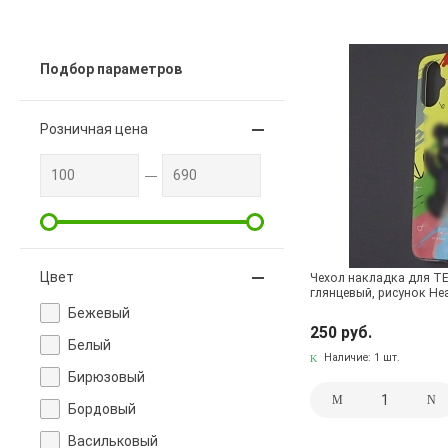
TECNO Pova 6 / TECNO Pova 6 Pro 5G
15
TECNO Pova 
TECNO Spark 10 / Spark 10C
24
TECNO Spark 10 Pro
Подбор параметров
TECNO Spark 30 4G
2
TECNO Spark 30 Pro
2
TEC
Розничная цена
TECNO Spark GO 1 / POP 9 4G
17
TECNO Spark GO 2
4
TECNO Spark Go 2023 / TECNO POP 7 Pro / TECNO POP 7 / IN
Цвет
Чехол накладка для TE
глянцевый, рисунок He
Бежевый
250 руб.
Белый
Наличие:
1 шт.
Бирюзовый
Бордовый
Васильковый