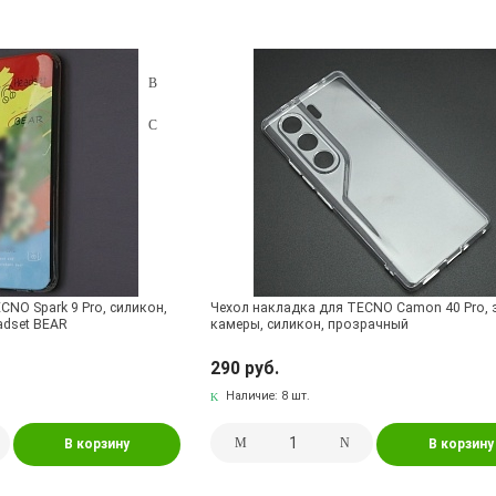
6 NEO
1
TECNO Pova 7
5
TECNO Pova Neo
2
TECNO P
22
TECNO Spark 20, Spark 20C
39
TECNO Spark 20, Spark 20C
NO Spark 30C
19
TECNO Spark 40 Pro
3
TECNO Spark 7
1
TECNO Spark GO 2022, Spark 8C, Spark 9
25
FINIX SMART 7 / INFINIX SMART 7 HD
11
TECNO Spark Go 2024, 
CNO Spark 9 Pro, силикон,
Чехол накладка для TECNO Camon 40 Pro,
adset BEAR
камеры, силикон, прозрачный
290 руб.
Наличие:
8 шт.
В корзину
В корзину