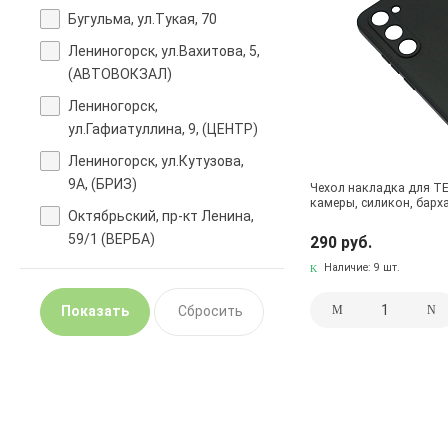
Бугульма, ул.Тукая, 70
Лениногорск, ул.Вахитова, 5,
(АВТОВОКЗАЛ)
Лениногорск,
ул.Гафиатуллина, 9, (ЦЕНТР)
Лениногорск, ул.Кутузова,
9А, (БРИЗ)
Чехол накладка для TE
камеры, силикон, барха
Октябрьский, пр-кт Ленина,
59/1 (ВЕРБА)
290 руб.
Наличие:
9 шт.