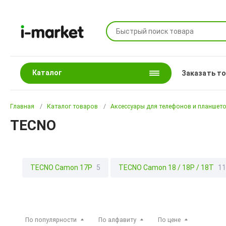
Каталог
Заказать т
Главная
Каталог товаров
Аксессуары для телефонов и планшет
TECNO
TECNO Camon 17P
5
TECNO Camon 18 / 18P / 18T
1
TECNO Camon 20 4G / TECNO Camon 20 Pro 4G
34
TEC
TECNO Camon 40 Pro
1
TECNO POP 6 Pro
6
TECN
По популярности
По алфавиту
По цене