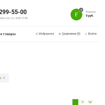
0
 299-55-00
Корзина
0 руб.
а | пн.-пт. 8:00-17:00
е товары
Избранное
Сравнение
(0)
Войти
o
6
 30S / Camon 30 Pro
3
TECNO Camon 40
4
NO Pova 5 4G
19
TECNO Pova 5 Pro
13