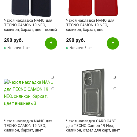
Бугульма, ул.Советская, 82
Бугульма, ул.Тукая, 70
Чехол накладка NANO для
Чехол накладка NANO для
Лениногорск, ул.Вахитова, 5, (АВТОВОКЗАЛ)
TECNO CAMON 19 NEO,
TECNO CAMON 19 NEO,
силикон, бархат, цвет черный
силикон, бархат, цвет
Лениногорск, ул.Гафиатуллина, 9, (ЦЕНТР)
красный
290 руб.
290 руб.
Лениногорск, ул.Кутузова, 9А, (БРИЗ)
Наличие:
1 шт.
Наличие:
5 шт.
Чехол накладка NANO для
Чехол накладка CARD CASE
TECNO CAMON 19 NEO,
для TECNO Camon 19 Neo,
силикон, бархат, цвет
силикон, отдел для карт, цвет
вишневый
прозрачный