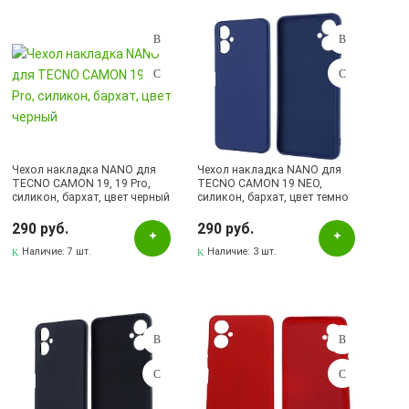
Подбор параметров
Цвет
Бордовый
Красный
Прозрачный
Чехол накладка NANO для
Чехол накладка NANO для
TECNO CAMON 19, 19 Pro,
TECNO CAMON 19 NEO,
Синий
силикон, бархат, цвет черный
силикон, бархат, цвет темно
синий
Черный
290 руб.
290 руб.
Наличие:
7 шт.
Наличие:
3 шт.
Наличие в магазинах
Альметьевск, ул.Ленина, 132, ТЦ ЛЕНТА
Бавлы, ул.Пионерская, 11
Бугульма, ул.Ленина, 145, ТЦ ЭССЕН
Бугульма, ул.Ленина, 2Б, ТД ТЕХНОПОЛИС