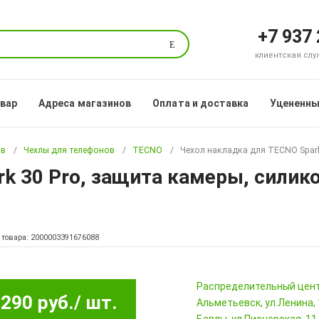
+7 937
Поиск
клиентская служб
овар
Адреса магазинов
Оплата и доставка
Уцененны
ов
Чехлы для телефонов
TECNO
Чехол накладка для TECNO Spark
k 30 Pro, защита камеры, силик
 товара: 2000003391676088
Pаспределительный цен
290 руб.
/ шт.
Альметьевск, ул.Ленина,